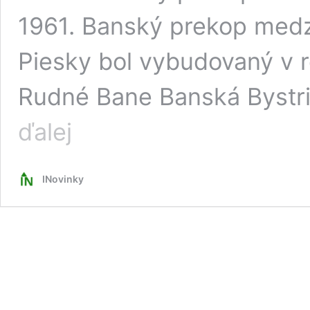
1961. Banský prekop medz
Piesky bol vybudovaný v 
Rudné Bane Banská Bystri
Banský
ďalej
prekop
spája
jednu
INovinky
z
najkrajších
baníckych
obcí
so
zaniknutou
osadou.