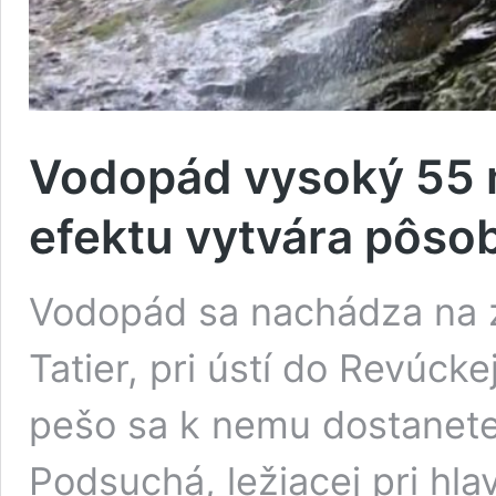
Vodopád vysoký 55 
efektu vytvára pôsob
Vodopád sa nachádza na 
Tatier, pri ústí do Revúcke
pešo sa k nemu dostanete
Podsuchá, ležiacej pri h