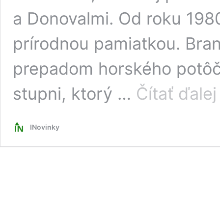
a Donovalmi. Od roku 198
prírodnou pamiatkou. Bra
prepadom horského potôč
stupni, ktorý …
Čítať ďalej
v
INovinky
a
e
v
p
z