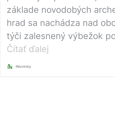
základe novodobých arch
hrad sa nachádza nad obc
týči zalesnený výbežok po
O
Čítať ďalej
histórii
hradu
v pohorí
INovinky
Tribeč
vieme
len
veľmi
málo.