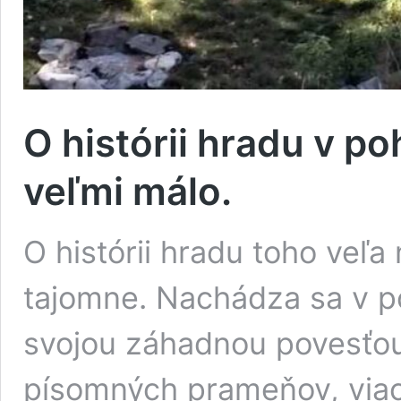
O histórii hradu v po
veľmi málo.
O histórii hradu toho veľ
tajomne. Nachádza sa v po
svojou záhadnou povesťou
písomných prameňov, via