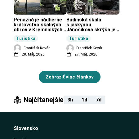
Peňažná je nádherné 
Budinská skala 
kráľovstvo skalných 
s jaskyňou 
obrov v Kremnických 
Jánošíkova skrýša je 
vrchoch.
turistická lokalita pri 
Turistika
Turistika
obci Budiná.
František Kovár
František Kovár
28. Máj, 2026
27. Máj, 2026
Zobraziť viac článkov
Najčítanejšie
3h
1d
7d
Slovensko