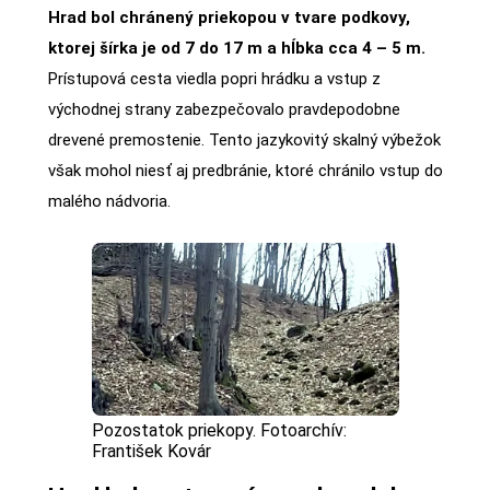
Hrad bol chránený priekopou v tvare podkovy,
ktorej šírka je od 7 do 17 m a hĺbka cca 4 – 5 m.
Prístupová cesta viedla popri hrádku a vstup z
východnej strany zabezpečovalo pravdepodobne
drevené premostenie. Tento jazykovitý skalný výbežok
však mohol niesť aj predbránie, ktoré chránilo vstup do
malého nádvoria.
Pozostatok priekopy. Fotoarchív:
František Kovár