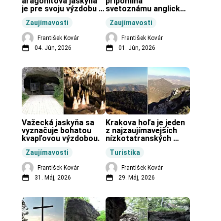
aragonitová jaskyňa 
pripomína 
je pre svoju výzdobu 
svetoznámu anglickú 
unikátnou jaskyňou 
pravekú stavbu.
Zaujímavosti
Zaujímavosti
vo svete.
František Kovár
František Kovár
04. Jún, 2026
01. Jún, 2026
Važecká jaskyňa sa 
Krakova hoľa je jeden 
vyznačuje bohatou 
z najzaujímavejších 
kvapľovou výzdobou.
nízkotatranských 
končiarov.
Zaujímavosti
Turistika
František Kovár
František Kovár
31. Máj, 2026
29. Máj, 2026