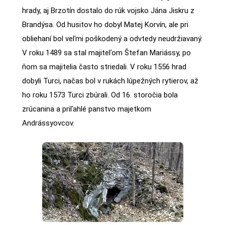
hrady, aj Brzotín dostalo do rúk vojsko Jána Jiskru z
Brandýsa. Od husitov ho dobyl Matej Korvín, ale pri
obliehaní bol veľmi poškodený a odvtedy neudržiavaný.
V roku 1489 sa stal majiteľom Štefan Mariássy, po
ňom sa majitelia často striedali. V roku 1556 hrad
dobyli Turci, načas bol v rukách lúpežných rytierov, až
ho roku 1573 Turci zbúrali. Od 16. storočia bola
zrúcanina a priľahlé panstvo majetkom
Andrássyovcov.