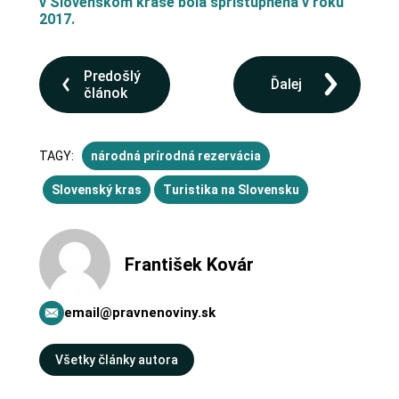
v Slovenskom krase bola sprístupnená v roku
2017.
Predošlý
Ďalej
článok
TAGY:
národná prírodná rezervácia
Slovenský kras
Turistika na Slovensku
František Kovár
email@pravnenoviny.sk
Všetky články autora