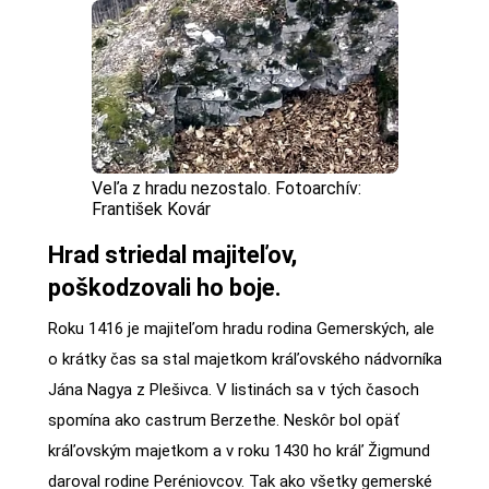
Veľa z hradu nezostalo. Fotoarchív:
František Kovár
Hrad striedal majiteľov,
poškodzovali ho boje.
Roku 1416 je majiteľom hradu rodina Gemerských, ale
o krátky čas sa stal majetkom kráľovského nádvorníka
Jána Nagya z Plešivca. V listinách sa v tých časoch
spomína ako castrum Berzethe. Neskôr bol opäť
kráľovským majetkom a v roku 1430 ho kráľ Žigmund
daroval rodine Peréniovcov. Tak ako všetky gemerské