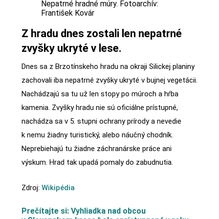
Nepatrné hradné múry. Fotoarchív:
František Kovár
Z hradu dnes zostali len nepatrné
zvyšky ukryté v lese.
Dnes sa z Brzotínskeho hradu na okraji Silickej planiny
zachovali iba nepatrné zvyšky ukryté v bujnej vegetácii.
Nachádzajú sa tu už len stopy po múroch a hŕba
kamenia. Zvyšky hradu nie sú oficiálne prístupné,
nachádza sa v 5. stupni ochrany prírody a nevedie
k nemu žiadny turistický, alebo náučný chodník.
Neprebiehajú tu žiadne záchranárske práce ani
výskum. Hrad tak upadá pomaly do zabudnutia.
Zdroj:
Wikipédia
Prečítajte si: Vyhliadka nad obcou