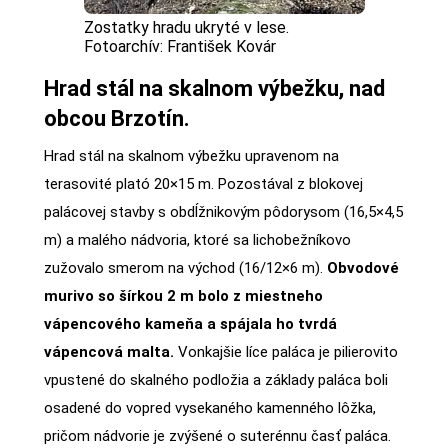
Zostatky hradu ukryté v lese.
Fotoarchív: František Kovár
Hrad stál na skalnom výbežku, nad
obcou Brzotín.
Hrad stál na skalnom výbežku upravenom na
terasovité plató 20×15 m. Pozostával z blokovej
palácovej stavby s obdĺžnikovým pôdorysom (16,5×4,5
m) a malého nádvoria, ktoré sa lichobežníkovo
zužovalo smerom na východ (16/12×6 m).
Obvodové
murivo so šírkou 2 m bolo z miestneho
vápencového kameňa a spájala ho tvrdá
vápencová malta.
Vonkajšie líce paláca je pilierovito
vpustené do skalného podložia a základy paláca boli
osadené do vopred vysekaného kamenného lôžka,
pričom nádvorie je zvýšené o suterénnu časť paláca.