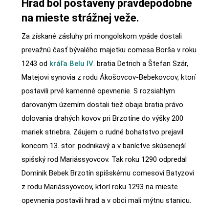
Hrad bol postavený pravdepodobne
na mieste strážnej veže.
Za získané zásluhy pri mongolskom vpáde dostali
prevažnú časť bývalého majetku comesa Borša v roku
1243 od
kráľa Belu IV
. bratia Detrich a Štefan Szár,
Matejovi synovia z rodu Ákošovcov-Bebekovcov, ktorí
postavili prvé kamenné opevnenie. S rozsiahlym
darovaným územím dostali tiež obaja bratia právo
dolovania drahých kovov pri Brzotíne do výšky 200
mariek striebra. Záujem o rudné bohatstvo prejavil
koncom 13. stor. podnikavý a v baníctve skúsenejší
spišský rod Mariássyovcov. Tak roku 1290 odpredal
Dominik Bebek Brzotín spišskému comesovi Batyzovi
z rodu Mariássyovcov, ktorí roku 1293 na mieste
opevnenia postavili hrad a v obci mali mýtnu stanicu.