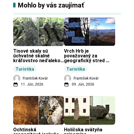
Mohlo by vás zaujímať
Tisové skaly sú 
Vrch Hrb je 
úchvatné skalné 
považovaný za 
kráľovstvo neďaleko 
geografický stred 
Zochovej chaty.
Slovenska.
Turistika
Turistika
František Kovár
František Kovár
11. Jún, 2026
09. Jún, 2026
Ochtinská 
Holíčska svätyňa 