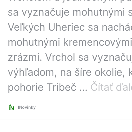
sa vyznačuje mohutnými s
Veľkých Uheriec sa nachá
mohutnými kremencovými b
zrázmi. Vrchol sa vyznač
výhľadom, na šíre okolie,
pohorie Tribeč …
Čítať ďal
INovinky