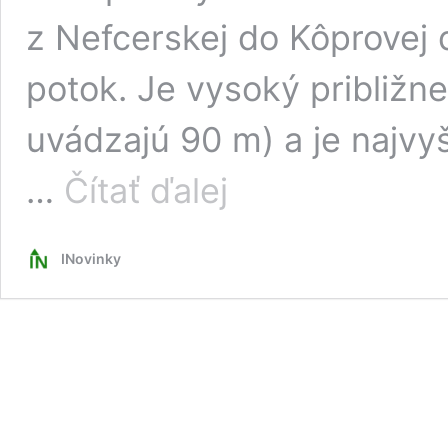
z Nefcerskej do Kôprovej 
potok. Je vysoký približne
uvádzajú 90 m) a je naj
Kôprová
…
Čítať ďalej
dolina
vo
Vysokých
INovinky
Tatrách
ukrýva
najväčší
vodopád.