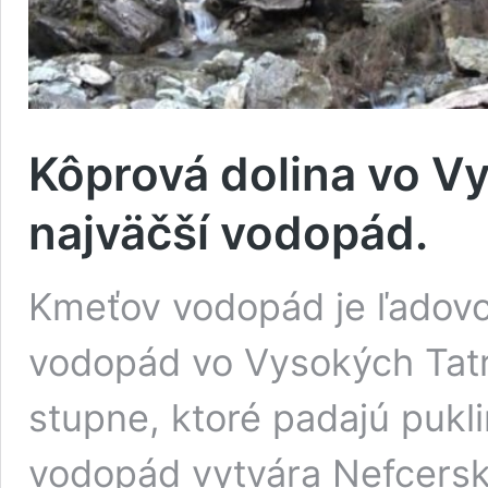
Kôprová dolina vo V
najväčší vodopád.
Kmeťov vodopád je ľadovco
vodopád vo Vysokých Tatr
stupne, ktoré padajú pukl
vodopád vytvára Nefcers